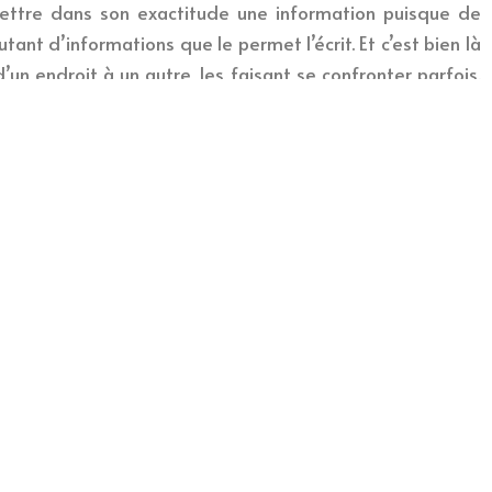
mettre dans son exactitude une information puisque de
nt d’informations que le permet l’écrit. Et c’est bien là
’un endroit à un autre, les faisant se confronter parfois.
 différentes versions. Pour certains, la fin est heureuse,
chasseur; pour d’autres il est définitivement avalé par le
la raison d’être du récit oral. C’est tout ce que véhicule le
entissage, la transmission de valeurs, l’éducation, la
hors des voies académiques, c’est un enseignement à la vie