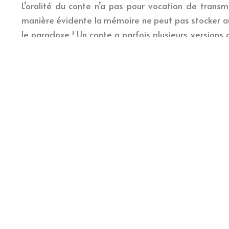
L’oralité du conte n’a pas pour vocation de trans
manière évidente la mémoire ne peut pas stocker auta
le paradoxe ! Un conte a parfois plusieurs versions d
C’est ainsi que Le Petit Chaperon Rouge apparaît sous
le Chaperon Rouge est sorti du vendre du loup par le 
loup. Au fond, l’exactitude de l’information n’est pas 
conte qui est important : la mémorisation, l’appr
stimulation de l’esprit critique, la poésie, la morale…
C’est bien là la force de l’oralité du conte ! En de
et à l’humanité.